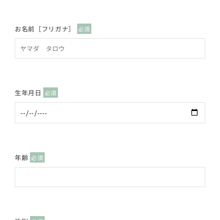
RECRUIT
お名前［フリガナ］
必須
生年月日
必須
年齢
必須