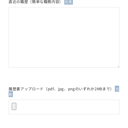
直近の職歴（簡単な職務内容）
任意
履歴書アップロード（pdf、jpg、pngのいずれか2MBまで）
任
意